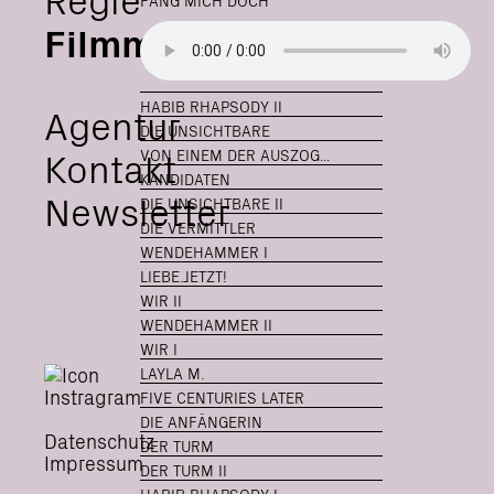
FANG MICH DOCH
Filmmusik
HABIB RHAPSODY II
Agentur
DIE UNSICHTBARE
Kontakt
VON EINEM DER AUSZOG...
KANDIDATEN
Newsletter
DIE UNSICHTBARE II
DIE VERMITTLER
WENDEHAMMER I
LIEBE.JETZT!
WIR II
WENDEHAMMER II
WIR I
LAYLA M.
FIVE CENTURIES LATER
DIE ANFÄNGERIN
Datenschutz
DER TURM
Impressum
DER TURM II