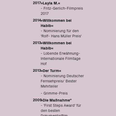
2017
»Layla M.«
- Fritz-Gerlich-Filmpreis
2017
2014
»Willkommen bei
Habib«
- Nominierung für den
'Rolf- Hans Müller Preis'
2013
»Willkommen bei
Habib«
- Lobende Erwähnung-
Internationale Filmtage
Hof
2013
»Der Turm«
- Nominierung Deutscher
Fernsehpreis/ Bester
Mehrteiler
- Grimme-Preis
2009
»Die Maßnahme"
- 'First Steps Award' für
den besten
Dokumentarfilm