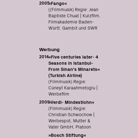
2005
»Fango«
((Filmmusik) Regie: Jean
Baptiste Chuat | Kurzfilm,
Filmakademie Baden-
Württ. Gambit und SWR
more
Werbung
2014
»Five centuries later- 4
Seasons in Istanbul-
From Sinan's Minarets«
(Turkish Airline)
(Filmmusik) Regie:
Cüneyt Karaahmetoglu |
Werbefilm
2009
»Verdi- Mindestlohn«
(Filmmusik) Regie:
Christian Schwochow |
Werbespot, Mutter &
Vater GmbH, Platoon
»Bosch Stiftung«