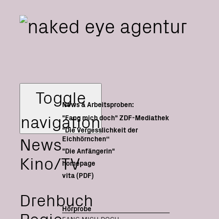
Toggle
News & Arbeitsproben:
navigation
"Fang mich doch" ZDF-Mediathek
"Die Vergesslichkeit der
News
Eichhörnchen“
"Die Anfängerin"
Kino/TV
homepage
vita (PDF)
Drehbuch
Hörprobe
Regie