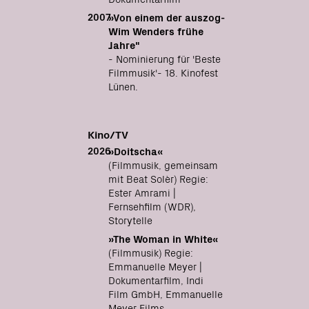
2007
»Von einem der auszog-
Wim Wenders frühe
Jahre"
- Nominierung für 'Beste
Filmmusik'- 18. Kinofest
Lünen.
more
Kino/TV
2026
»Doitscha«
(Filmmusik, gemeinsam
mit Beat Solèr) Regie:
Ester Amrami |
Fernsehfilm (WDR),
Storytelle
»The Woman in White«
(Filmmusik) Regie:
Emmanuelle Meyer |
Dokumentarfilm, Indi
Film GmbH, Emmanuelle
Meyer Films