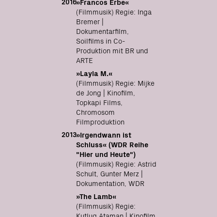
2016
»Francos Erbe«
(Filmmusik) Regie: Inga
Bremer |
Dokumentarfilm,
Soilfilms in Co-
Produktion mit BR und
ARTE
»Layla M.«
(Filmmusik) Regie: Mijke
de Jong | Kinofilm,
Topkapi Films,
Chromosom
Filmproduktion
2013
»Irgendwann ist
Schluss« (WDR Reihe
"Hier und Heute")
(Filmmusik) Regie: Astrid
Schult, Gunter Merz |
Dokumentation, WDR
»The Lamb«
(Filmmusik) Regie:
Kutlug Ataman | Kinofilm,