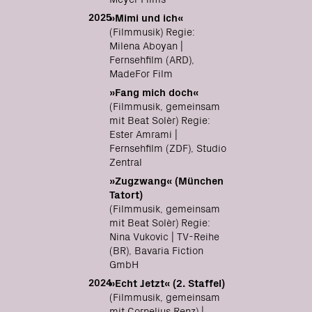
2025
»Mimi und ich«
(Filmmusik) Regie:
Milena Aboyan |
Fernsehfilm (ARD),
MadeFor Film
»Fang mich doch«
(Filmmusik, gemeinsam
mit Beat Solèr) Regie:
Ester Amrami |
Fernsehfilm (ZDF), Studio
Zentral
»Zugzwang« (München
Tatort)
(Filmmusik, gemeinsam
mit Beat Solèr) Regie:
Nina Vukovic | TV-Reihe
(BR), Bavaria Fiction
GmbH
2024
»Echt Jetzt« (2. Staffel)
(Filmmusik, gemeinsam
mit Cornelius Renz) |