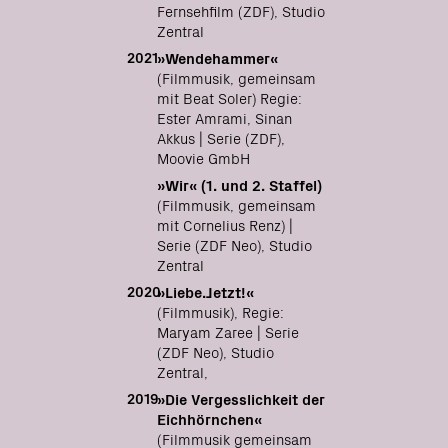
Fernsehfilm (ZDF), Studio
Zentral
2021
»Wendehammer«
(Filmmusik, gemeinsam
mit Beat Soler) Regie:
Ester Amrami, Sinan
Akkus | Serie (ZDF),
Moovie GmbH
»Wir« (1. und 2. Staffel)
(Filmmusik, gemeinsam
mit Cornelius Renz) |
Serie (ZDF Neo), Studio
Zentral
2020
»Liebe.Jetzt!«
(Filmmusik), Regie:
Maryam Zaree | Serie
(ZDF Neo), Studio
Zentral,
2019
»Die Vergesslichkeit der
Eichhörnchen«
(Filmmusik gemeinsam